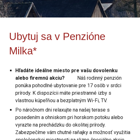
Ubytuj sa v Penzióne
Milka*
Hľadáte ideálne miesto pre vašu dovolenku
alebo firemnú akciu?
Náš rodinný penzión
ponúka pohodlné ubytovanie pre 17 osôb v srdci
prírody. K dispozícii máte priestranné izby s
vlastnou kúpeľňou a bezplatným Wi-Fi, TV.
Po náročnom dni relaxujte na našej terase s
posedením a ohniskom pri horskom potoku alebo
vyrazte na prechádzku do okolitej prírody.
Zabezpečíme vám chutné raňajky a možnosť využitia
spoločenskej miestnosti na rôzne špeciálne akcie.