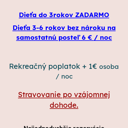
D
ieťa do 3rokov ZADARMO
D
ieťa
3-6 rokov bez nároku na
samostatnú posteľ 6 €
/ noc
Rekreačný poplatok + 1€
osoba
/ noc
Stravovanie po vzájomnej
dohode.