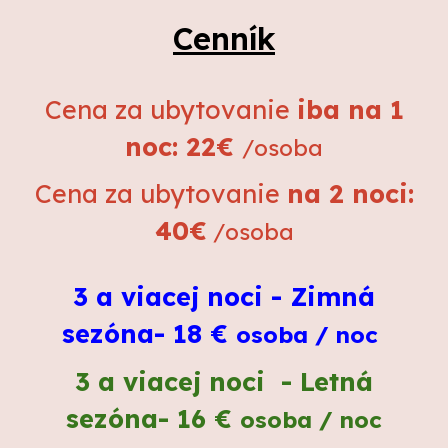
Cenník
Cena za ubytovanie
iba na 1
noc: 22€
/osoba
C
ena za ubytovanie
na
2
noci
:
40
€
/osoba
3 a viacej noci
- Z
imná
sezóna- 18 €
osoba / noc
3 a viacej noci
- L
etná
sezóna- 16 €
osoba / noc